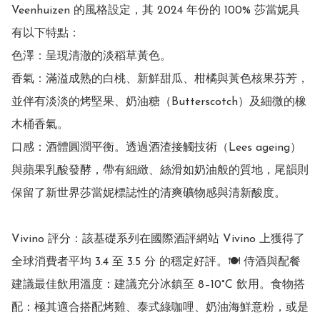
Veenhuizen 的風格設定，其 2024 年份的 100% 莎當妮具
有以下特點：

色澤：呈現清澈的淡稻草黃色。

香氣：滿溢成熟的白桃、新鮮甜瓜、柑橘與黃色核果芬芳，
並伴有淡淡的烤堅果、奶油糖（Butterscotch）及細微的橡
木桶香氣。

口感：酒體圓潤平衡。透過酒渣接觸技術（Lees ageing）
與蘋果乳酸發酵，帶有細緻、絲滑如奶油般的質地，尾韻則
保留了新世界莎當妮標誌性的清爽礦物感與清新酸度。

Vivino 評分：該基礎系列在國際酒評網站 Vivino 上獲得了
全球消費者平均 3.4 至 3.5 分 的穩定好評。🍽️ 侍酒與配餐
建議最佳飲用溫度：建議充分冰鎮至 8–10°C 飲用。食物搭
配：極其適合搭配烤雞、泰式綠咖哩、奶油海鮮意粉，或是