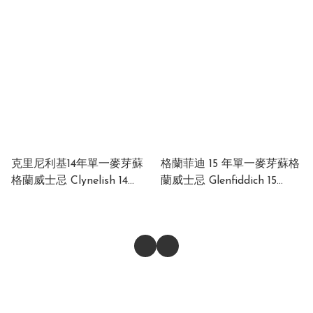
12 Year Old Special Release
12Yo Single Malt Scotch
2023 "The Origami Kite"
Whisky 40% 700ml
55.6% 700ml
克里尼利基14年單一麥芽蘇
格蘭菲迪 15 年單一麥芽蘇格
格蘭威士忌 Clynelish 14
蘭威士忌 Glenfiddich 15
Year Old Single Malt
Year Old "Our Solera
Scotch Whisky 46% 700ml
Fifteen" Single Malt Scotch
Whisky 40% 700ml