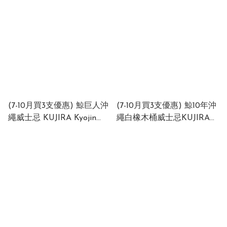
(7-10月買3支優惠) 鯨巨人沖
(7-10月買3支優惠) 鯨10年沖
繩威士忌 KUJIRA Kyojin
繩白橡木桶威士忌KUJIRA
Okinawa Whisky 40%
Okinawa Whisky 10 Years
700ml (1x6x700ml)
Old White Oak Virgin Cask
43% 700ml (1x6x700ml)