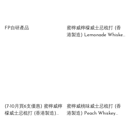
購、AEON、City'super、一田、裕華國貨、
UNY、優品360、Watson’s Wine、味之戀人、水晶
屋、友誠及 HKTVmall 等。靈

FP自研產品
蜜檸威檸檬威士忌梳打 (香
港製造) Lemonade Whiskey
活便捷的提貨與付款安排

Highball (Made in HK) 6%
所有現貨商品均妥善存放於我們位於葵涌的中央倉庫
(1 x 24 x 330ml)
及辦公室。我們提供多種靈活的送貨與付款方式：

網購直送：一鍵下單，安全送貨到家。

預約自提：歡迎親臨葵涌辦公室自提，現場支持現
金、轉數快 (FPS)、VISA、Mastercard 及各大香港
主流電子錢包。

(7-10月買6支優惠) 蜜檸威檸
蜜檸威桃味威士忌梳打 (香
聯絡我們

檬威士忌梳打 (香港製造)
港製造) Peach Whiskey
公司電話：+852 3529 2868

Lemonade Whiskey
Highball (Made in HK) 6%
聯繫職員：Ken ChoyWhatsApp 

Highball (Made in HK) 6%
(1 x 24 x 330ml)