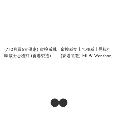
電話及WHATAPPS：+852 9544 3343（服務時間：
(1 x 24 x 330ml)
XALXEPYYP
08:00 - 00:00）

電子郵件：
ken@forever-profits.com
公司地址：新界葵涌梨木道32-50號金運工業大廈第
2座13樓K室

營業時間：星期一至五：09:00 - 18:00 / 星期六：
09:00 - 13:00 / 星期日及公眾假期：休息

(7-10月買6支優惠) 蜜檸威桃
蜜檸威文山包種威士忌梳打
味威士忌梳打 (香港製造)
(香港製造) MLW Wenshan
🔞『根據香港法律，不得在業務過程中，向未成年人
Peach Whiskey Highball
Pouchong Whiskey
售賣或供應令人醺醉的酒類。』
(Made in HK) 6% (1 x 24 x
Highball (Made in HK) 6%
330ml) XALXEPYYP
(1 x 24 x 330ml)