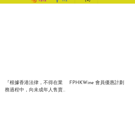
1212
112
(4)
作為蘇格蘭威士忌品牌「麥皇 (McIVOR)」及「風笛 
(PIPE Major)」的香港及澳門總代理，我們致力將
正宗蘇格蘭威士忌的獨特魔力帶給每一位品酒愛好
者。此外，創新永不止步，我們於 2024 年 11 月在
本地設立生產線，隆重推出 100% 香港製造的全新 
Highball 飲品「蜜檸威」，為市場注入獨特的新興
微醺選擇。

除了引以為傲的威士忌系列，我們的產品線更涵蓋日
『根據香港法律，不得在業
FPHKWine 會員優惠計劃
本清酒、各國紅酒、香檳、汽酒、洋酒、中日水果
務過程中，向未成年人售賣
酒、中國花雕酒及白酒等，種類琳瑯滿目，讓您足不
或供應令人醺醉的酒類。』
出戶，彈指間即可盡情探索環球美酒。

“Under the law of Hong
Kong, intoxicating liquor
全方位銷售網絡

must not be sold or
除網上商店外，我們的產品亦廣泛進駐全港各大連鎖
supplied to a minor in the
course of business.”
零售網絡及傳統士多辦館，包括：OK便利店、U