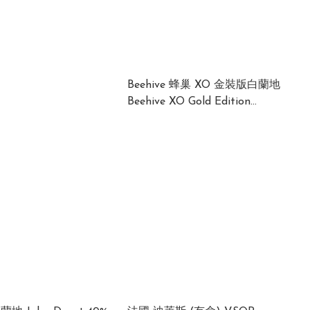
Beehive 蜂巢 XO 金裝版白蘭地
Beehive XO Gold Edition
Brandy 40% 1000ml