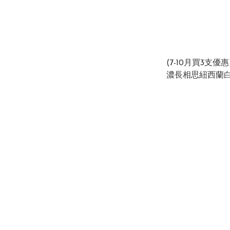
(7-10月買3支優
濃長相思紐西蘭白酒 S
Semillon Sauvig
New Zealand 12.6% 750ml (1 x
12 x 750ml)