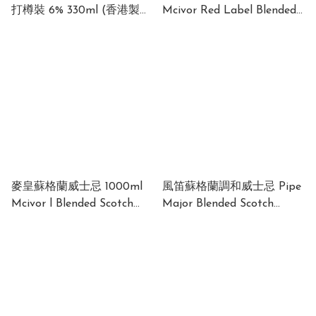
打樽裝 6% 330ml (香港製
Mcivor Red Label Blended
造) Lemonade Whisky
Scotch Whisky 50ml 40%
Highball 6% 330ml (Made
in HK) 6支起
麥皇蘇格蘭威士忌 1000ml
風笛蘇格蘭調和威士忌 Pipe
Mcivor l Blended Scotch
Major Blended Scotch
Whisky 40% 1000ml
Whisky 40% 1000ml
(1x12x1000ml)