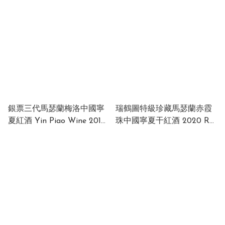
China 13% 750ml
750ml (1 x 6 x 750ml)
銀票三代馬瑟蘭梅洛中國寧
瑞鶴圖特級珍藏馬瑟蘭赤霞
夏紅酒 Yin Piao Wine 2018
珠中國寧夏干紅酒 2020 Rui
Marsalan Merlot (木箱)
He Tu Grand Reserve
China 14.5% 750ml (1 x 6 x
Marselan Cabernet
750ml)
Sauvignon 2020 China 15%
750ml