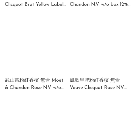
Clicquot Brut Yellow Label
Chandon N.V. w/o box 12%
NV 750ml (Without gift
750ml
box) 12% 750ml
武山當粉紅香檳 無盒 Moet
凱歌皇牌粉紅香檳 無盒
& Chandon Rose N.V. w/o
Veuve Clicquot Rose NV
box 12% 750ml
(Without Gift Box) 12.5%
750ml