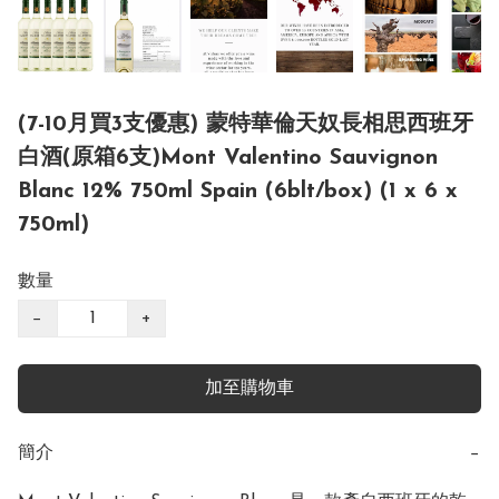
(7-10月買3支優惠) 蒙特華倫天奴長相思西班牙
白酒(原箱6支)Mont Valentino Sauvignon
Blanc 12% 750ml Spain (6blt/box) (1 x 6 x
750ml)
數量
−
+
加至購物車
簡介
−