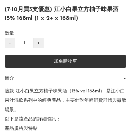
(7-10月買3支優惠) 江小白果立方柚子味果酒
15% 168ml (1 x 24 x 168ml)
數量
−
+
加至購物車
簡介
−
這款 江小白果立方柚子味果酒（15% vol 168ml） 是江小白
果汁混飲系列中的經典產品，主要針對年輕消費群體與微醺
場景。

以下是該產品的詳細資訊：

產品規格與特點
