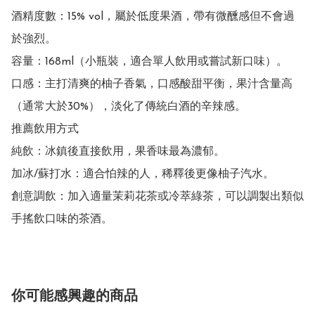
酒精度數：15% vol，屬於低度果酒，帶有微醺感但不會過
於強烈。

容量：168ml（小瓶裝，適合單人飲用或嘗試新口味）。

口感：主打清爽的柚子香氣，口感酸甜平衡，果汁含量高
（通常大於30%），淡化了傳統白酒的辛辣感。

推薦飲用方式

純飲：冰鎮後直接飲用，果香味最為濃郁。

加冰/蘇打水：適合怕辣的人，稀釋後更像柚子汽水。

創意調飲：加入適量茉莉花茶或冷萃綠茶，可以調製出類似
手搖飲口味的茶酒。
你可能感興趣的商品