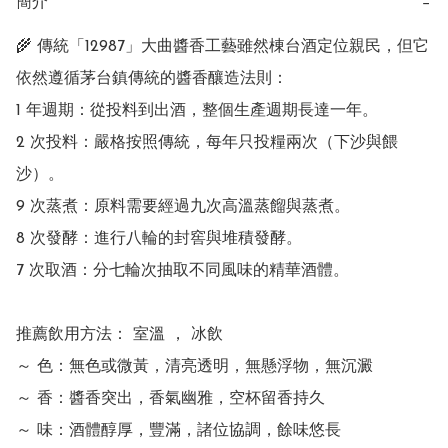
簡介
−
🌾 傳統「12987」大曲醬香工藝雖然棟台酒定位親民，但它
依然遵循茅台鎮傳統的醬香釀造法則：

1 年週期：從投料到出酒，整個生產週期長達一年。

2 次投料：嚴格按照傳統，每年只投糧兩次（下沙與餵
沙）。

9 次蒸煮：原料需要經過九次高溫蒸餾與蒸煮。

8 次發酵：進行八輪的封窖與堆積發酵。

7 次取酒：分七輪次抽取不同風味的精華酒體。

推薦飲用方法： 室溫 ， 冰飲

～ 色：無色或微黃，清亮透明，無懸浮物，無沉澱

～ 香：醬香突出，香氣幽雅，空杯留香持久

～ 味：酒體醇厚，豐滿，諸位協調，餘味悠長
