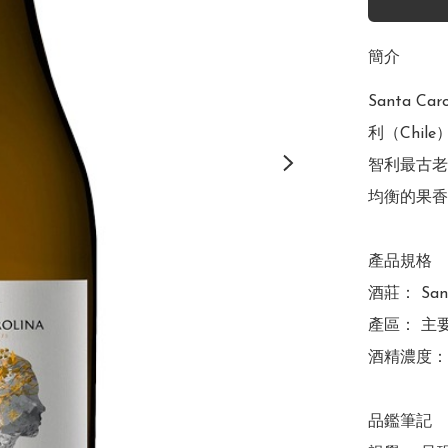
簡介
Santa Ca
利（Chil
智利最古老
均衡的果香
產品規格

酒莊： San
產區： 主要來自
酒精濃度： 約
品鑑筆記
