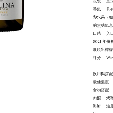
視覺： 呈
香氣： 具
帶水果（如
的焦糖氣息
口感： 入
2021 年
展現出檸檬與
評分： Wine
飲用與搭配
最佳溫度： 
食物搭配：

肉類： 烤
海鮮： 油