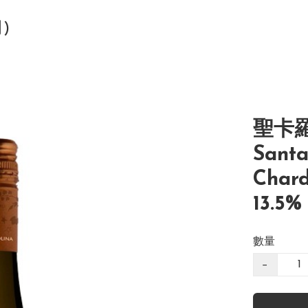
司)
聖卡
Santa
Chard
13.5%
數量
−