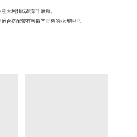
油意大利麵或蔬菜千層麵。

亦適合搭配帶有輕微辛香料的亞洲料理。