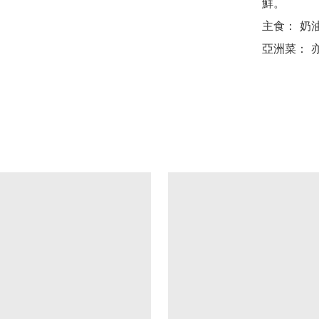
鮮。

主食： 奶
亞洲菜： 