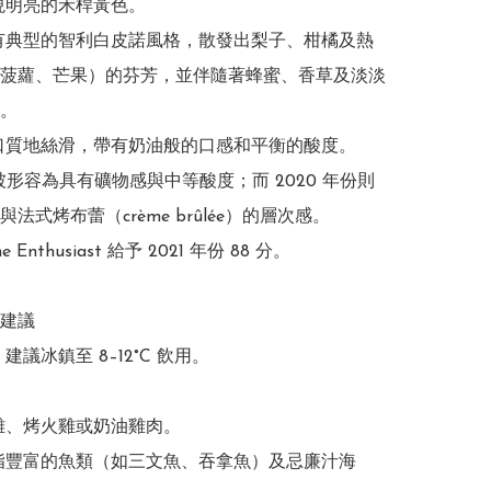
現明亮的禾桿黃色。

有典型的智利白皮諾風格，散發出梨子、柑橘及熱
菠蘿、芒果）的芬芳，並伴隨著蜂蜜、香草及淡淡
。

口質地絲滑，帶有奶油般的口感和平衡的酸度。
份被形容為具有礦物感與中等酸度；而 2020 年份則
法式烤布蕾（crème brûlée）的層次感。

 Enthusiast 給予 2021 年份 88 分。 

建議

建議冰鎮至 8–12°C 飲用。

雞、烤火雞或奶油雞肉。

脂豐富的魚類（如三文魚、吞拿魚）及忌廉汁海