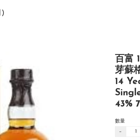
司)
百富 
芽蘇格
14 Ye
Singl
43% 
數量
−