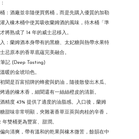
：

桶：酒廠並非隨便買舊桶，而是先購入優質的加勒
灌入橡木桶中使其吸收蘭姆酒的風味，待木桶「準
才將熟成了 14 年的威士忌移入。

入：蘭姆酒本身帶有的黑糖、太妃糖與熱帶水果特
士忌原本的香草底蘊完美融合。

記 (Deep Tasting)

溫暖的金琥珀色。

初聞是百富招牌的蜂蜜與奶油，隨後散發出木瓜、
烤過的橡木香，細聞還有一絲絲橙皮的清新。

酒精度 43% 提供了適度的油脂感。入口後，蘭姆
糖甜味非常明顯，夾雜著香草豆莢與肉桂的辛香，
2 年雙桶更為豐富、甜潤。

偏向清爽，帶有溫和的乾果與橡木微苦，餘韻在中