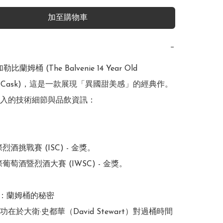
加至購物車
−
勒比蘭姆桶 (The Balvenie 14 Year Old 
ean Cask)，這是一款展現「異國甜美感」的經典作。
入的技術細節與品飲資訊：

際烈酒挑戰賽 (ISC) - 金獎。

際葡萄酒暨烈酒大賽 (IWSC) - 金獎。

藝：蘭姆桶的秘密

在於大衛·史都華（David Stewart）對過桶時間