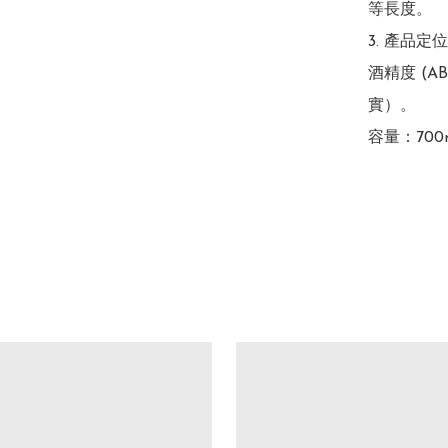
等長度。

3. 產品定
酒精度 (A
實）。

容量：700m