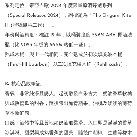
系列定位：帝亞吉歐 2024 年度限量原酒臻選系列
（Special Releases 2024），副標題為「The Origami Kite 
II（摺紙風箏二代）」。

年份與酒精度：標註 12 年，以桶裝強度 55.6% ABV 原酒裝
瓶（比 2023 年版的 56.5% 略低一些）。

熟成木桶：與上一代相同，完全熟成於初次填充波本桶
（First-fill bourbon）與二次填充橡木桶（Refill casks）。 

📝 核心品飲筆記

香氣：非常純淨且誘人。起初散發白朱古力、奶油香草軟糖
與成熟蜜瓜的甜香，隨後帶出如青蘋果、油桃及淡淡的薄荷
草本新鮮感。

口感：酒體中等且質地如奶油般柔滑。入口即是滿滿的香草
冰淇淋、甜梨與成熟香蕉的甜美，隨後白胡椒、生薑等橡木