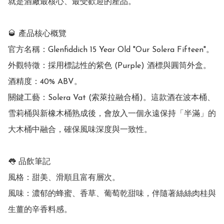
就是酒廠最核心、最受歡迎的產品。

🥃 產品核心概覽

官方名稱：Glenfiddich 15 Year Old "Our Solera Fifteen"。

外觀特徵：採用標誌性的紫色 (Purple) 酒標與圓筒外盒。

酒精度：40% ABV。

關鍵工藝：Solera Vat (索萊拉融合桶)。這款酒在波本桶、
雪莉桶與新橡木桶熟成後，會放入一個永遠保持「半滿」的
大木桶中融合，確保風味深度與一致性。

👅 品飲筆記

風格：甜美、滑順且富有層次。

風味：濃郁的蜂蜜、香草、葡萄乾甜味，伴隨著絲絲肉桂與
生薑的辛香料感。
