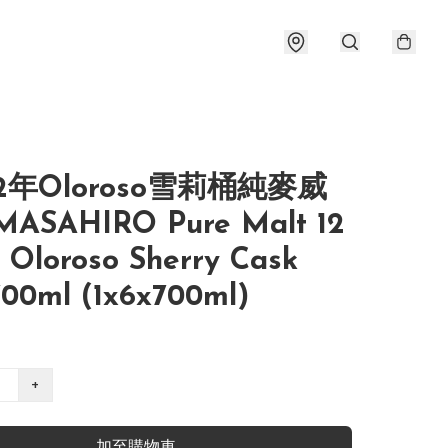
2年Oloroso雪莉桶純麥威
ASAHIRO Pure Malt 12
 Oloroso Sherry Cask
00ml (1x6x700ml)
+