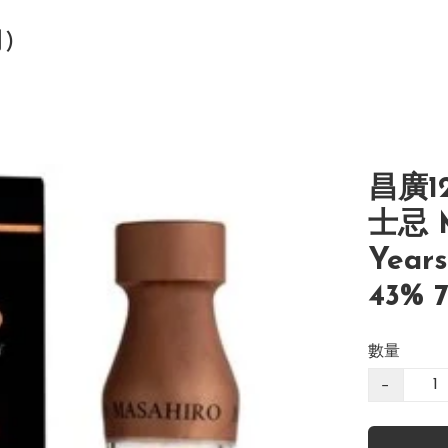
司)
昌廣1
士忌 M
Years
43% 7
數量
−