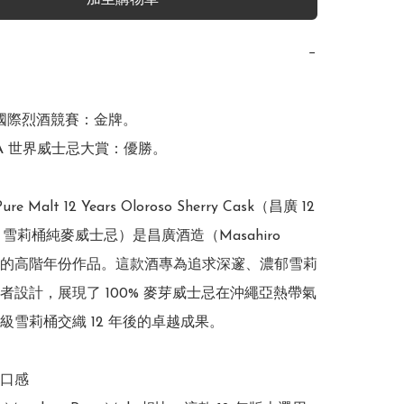
加至購物車
−
SC 國際烈酒競賽：金牌。

WA 世界威士忌大賞：優勝。

Pure Malt 12 Years Oloroso Sherry Cask（昌廣 12
oso 雪莉桶純麥威士忌）是昌廣酒造（Masahiro 
lery）的高階年份作品。這款酒專為追求深邃、濃郁雪莉
者設計，展現了 100% 麥芽威士忌在沖繩亞熱帶氣
級雪莉桶交織 12 年後的卓越成果。

口感
