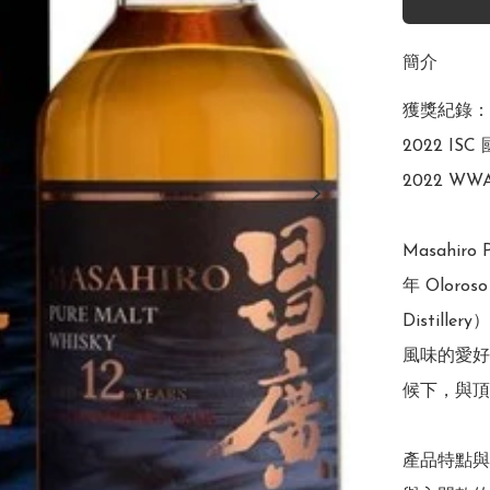
簡介
獲獎紀錄：

2022 I
2022 W
Masahiro 
年 Olor
Distil
風味的愛好
候下，與頂
產品特點與