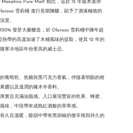
asahiro Pure Malt 相比，這款 12 年版本選用
loroso 雪莉桶 進行長期陳釀，賦予了酒液極致的
深度。

00% 發芽大麥釀造，於 Oloroso 雪莉桶中陳年超
年。亞熱帶的高溫加速了木桶風味的提取，使其 12 年的
擬寒冷地區年份更高的威士忌。

的葡萄乾、焦糖與黑巧克力香氣，伴隨著明顯的柑
果醬以及溫潤的橡木辛香料。

厚實且充滿油脂感。入口展現豐富的乾果、蜂蜜、
風味，中段帶有成熟紅酒般的單寧感。

長久且溫暖，餘韻中帶有黑胡椒的微辛辣與持久的