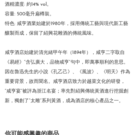
酒精濃度: 約14% vol。

容量: 500毫升扁樽裝。

特色: 咸亨酒業始建於1980年，採用傳統工藝與現代新工藝
釀製而成，保留了紹興花雕酒的傳統風味。

咸亨酒店始建於清光緒甲午年（1894年），咸亨二字取自
《易經》“含弘廣大，品物咸亨”句中，即萬事順利的意思。
因在魯迅先生的小說《孔乙己》、《風波》、《明天》作為
重要背景，故而聞名。咸亨酒店致力於越菜文化的研發，
“咸亨宴”被評為浙江名宴；率先對紹興傳統黃酒進行挖掘創
新，獨創了“太雕”系列黃酒，成為酒店的核心產品之一。
你可能感興趣的商品