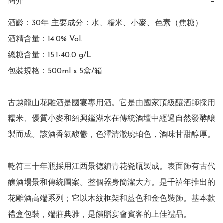
簡介
−
酒齡：30年 主要成分：水、糯米、小麥、色素（焦糖）

酒精含量：14.0% Vol.

總糖含量：15.1-40.0 g/L

包裝規格：500ml x 5盒/箱

古越龍山花雕酒是國宴專用酒。它是由國家頂級釀酒師採用
糯米、優質小麥和紹興鑑湖水在傳統酒壇中經過自然發酵釀
製而成。該酒香氣馥鬱，色澤清澈琥珀色，酒味甘甜醇厚。

乾符三十年瓶採用江西景德鎮青花瓷瓶製成。表面飾有古代
釀酒場景和傳統圖案。整個器身簡潔大方。是千禧年推出的
花雕酒高端系列；它以木紋框架和藍色和金色裝飾。基本款
禮盒包裝，端莊典雅，是饋贈宴會賓客的上佳禮品。
