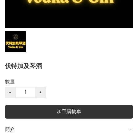
伏特加及琴酒
數量
−
+
加至購物車
簡介
−