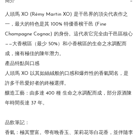
簡介
−
人頭馬 XO (Rémy Martin XO) 是干邑界的頂尖代表作之
一，最大的特色是其 100% 特優香檳干邑 (Fine 
Champagne Cognac) 的身份。這代表它完全由干邑區核心
——大香檳區（最少 50%）和小香檳區的生命之水調配而
成，擁有極佳的陳年潛力。

產品特點與口感

人頭馬 XO 以其如絲絨般的口感和爆炸性的香氣聞名，是
許多干邑愛好者的終極選擇。

釀造工藝：由多達 400 種 生命之水調配而成，部分原酒陳
年時間長達 37 年。

品飲筆記：

香氣：極其豐富。帶有晚香玉、茉莉花等白花香，並伴隨李