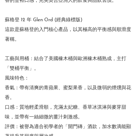
香的豐裕口感，完美契合亞洲人的飲食與品飲習慣。

蘇格登 12 年 Glen Ord (經典綠標版)

這款是蘇格登的入門核心產品，以其極高的平衡感與順滑度
著稱。 

工藝與用桶：結合了美國橡木桶與歐洲橡木桶熟成，主打
「雙桶平衡」。

風味特色：

香氣：帶有清爽的青蘋果、蜜梨果香，以及微弱的煙燻與花
香。

口感：質地輕柔滑順，充滿太妃糖、香草冰淇淋與麥芽甜
味，並帶有一絲細微的薑汁刺激感。

評價：被譽為適合初學者的「開門磚」酒款，加水數滴能顯