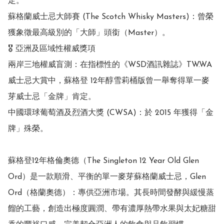
定。

蘇格蘭威士忌大師賽 (The Scotch Whisky Masters)：曾榮
獲象徵最高級別的「大師」頭銜（Master）。 

🎖️ 亞洲及區域性權威獎項

兩岸三地權威盲測：在指標性的《WSD酒訊雜誌》TW.WA 
威士忌大賞中，蘇格登 12年醇雪莉桶版曾一舉奪得單一麥
芽威士忌「金牌」肯定。

中國環球葡萄酒及烈酒大獎 (CWSA)：於 2015 年獲得「金
牌」殊榮。 

蘇格登12年格倫奧德（The Singleton 12 Year Old Glen 
Ord）是一款順滑、平衡的單一麥芽蘇格蘭威士忌，Glen 
Ord（格蘭奧德）：專供亞洲市場。其長時間發酵與緩慢蒸
餾的工藝，創造出極度圓潤、帶有濃厚熱帶水果與太妃糖甜