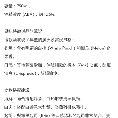
容量：750ml。

酒精濃度 (ABV)：約 12.5%。

風味特徵與品飲筆記

這款酒展現了典型的澳洲莎當妮風格：

香氣：帶有明顯的白桃 (White Peach) 和甜瓜 (Melon) 的
果香。

口感：質地豐富滑順，伴隨細微的橡木 (Oak) 香氣，酸度
清爽 (Crisp acid)，餘韻愉悅。 

食物搭配建議

海鮮：適合搭配烤魚、白灼蝦或清蒸貝類。

白肉：搭配白醬意大利麵、香煎雞排或豬排。

起司：與布里起司 (Brie) 等口感溫和的起司非常契合。妮 