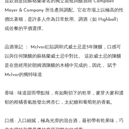
這款酒是由蘇格蘭著名的獨立裝瓶與釀酒商 Campbell 
Meyer & Company 所生產與調配。它在市場上以極高的性
價比著稱，是許多人作為日常飲用、調酒（如 Highball）
或佐餐的平價選擇。 

品酒筆記 ： McIvor紅貼調和式威士忌是5年陳釀，口感可
以與任何陳釀的蘇格蘭威士忌中對比。 這款威士忌的陳釀
是在曾經用於朗姆酒陳釀的木桶中完成的，因此， 賦予
McIvor的獨特味道

香味 : 味道甜而帶點辣，有如剛切下的乾草，麥芽大麥和濃
郁的柑橘香氣散發出烤杏仁，太妃糖和葡萄乾的香氣。

口感 : 入口細膩，極為光滑的混合酒，最初帶有乾果味，巧