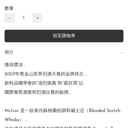
數量
−
+
加至購物車
簡介
−
獲得獎項 : 

2007年舊金山世界烈酒大賽的金牌得主，

飲料品嚐學會的“強烈推薦”和“最好買”以

國際葡萄酒業和烈酒比賽的銀牌。

McIvor 是一款來自蘇格蘭的調和威士忌（Blended Scotch 
Whisky），
