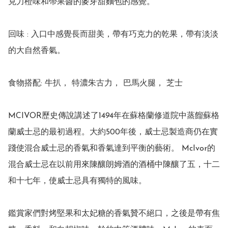
克力橙味和帶果醬的麥芽甜麵包的感覺。

回味 : 入口中感覺長而甜美，帶有巧克力的乾果，帶有淡淡
的大自然香氣。

⻝物搭配: ⽜扒， 特濃朱古⼒， 巴⾺⽕腿， 芝⼠

MCIVOR歷史傳說講述了1494年在蘇格蘭修道院中蒸餾蘇格
蘭威士忌的最初過程。大約500年後，威士忌製造商仍在實
踐使混合威士忌的香氣和香氣達到平衡的藝術。 McIvor的
混合威士忌在以前用來陳釀朗姆酒的酒桶中陳釀了五，十二
和十七年，使威士忌具有獨特的風味。

鑑賞家們對烤堅果和太妃糖的香氣贊不絕口，之後是帶有焦