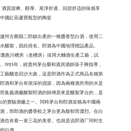
10) 酒質甜爽、醇厚、尾淨舒適、回甜舒适的味感享
中國紅葫蘆寶瓶型的陶瓷

瀘州古藺縣二郎鎮出產的一種醬香型白酒，使用二
水釀製，因此得名。郎酒為中國地理標誌產品。

二郎灘惠川槽房（老槽房）採用大麯酒生產工藝，試
。1925年，經貴州茅台榮和酒房酒師張子興指導，
工藝釀造回沙大曲，這是郎酒作為正式商品名稱第
郎酒和茅台有很深的淵源，因為兩種酒所用的水是
而集義酒廠釀製郎酒的師傅原來是釀製茅台的，是
台的實驗酒廠之一。同時茅台和郎酒並稱為中國兩
酒，而郎酒的醬香較之茅台更為馥郁而濃烈。在白
酒也有着一束三花的美誉。也就是说郎酒厂同时生