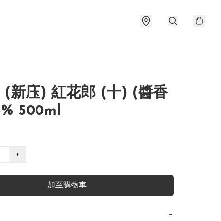
 (新庒) 紅花郎 (十) (醬香
3% 500ml
+
加至購物車
−