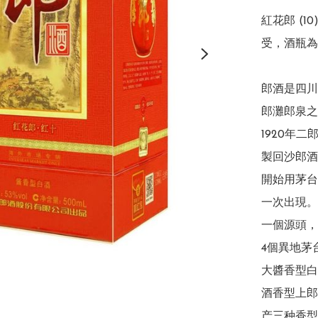
紅花郎 (
受，酒瓶為
郎酒是四川
郎灘郎泉之
1920年
製回沙郎酒
開始用茅台
一次出現。
一個源頭，
4個異地茅
大醬香型白
酒香型上郎