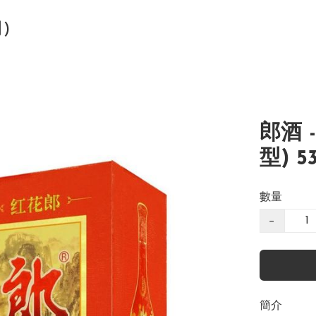
司)
郎酒 -
型) 5
數量
−
簡介