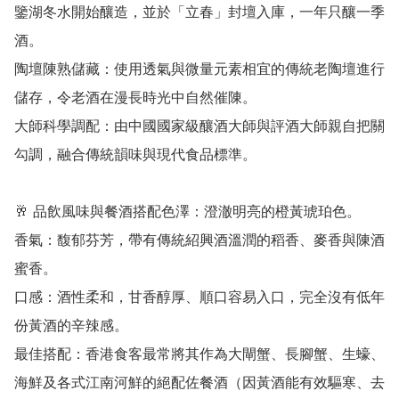
鑒湖冬水開始釀造，並於「立春」封壇入庫，一年只釀一季
酒。

陶壇陳熟儲藏：使用透氣與微量元素相宜的傳統老陶壇進行
儲存，令老酒在漫長時光中自然催陳。

大師科學調配：由中國國家級釀酒大師與評酒大師親自把關
勾調，融合傳統韻味與現代食品標準。

🥂 品飲風味與餐酒搭配色澤：澄澈明亮的橙黃琥珀色。

香氣：馥郁芬芳，帶有傳統紹興酒溫潤的稻香、麥香與陳酒
蜜香。

口感：酒性柔和，甘香醇厚、順口容易入口，完全沒有低年
份黃酒的辛辣感。

最佳搭配：香港食客最常將其作為大閘蟹、長腳蟹、生蠔、
海鮮及各式江南河鮮的絕配佐餐酒（因黃酒能有效驅寒、去