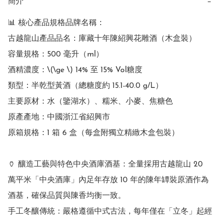
簡介
−
📊 核心產品規格品牌名稱：

古越龍山產品品名：庫藏十年陳紹興花雕酒（木盒裝）

容量規格：500 毫升（ml）

酒精濃度：\(\ge \) 14% 至 15% Vol糖度

類型：半乾型黃酒（總糖度約 15.1-40.0 g/L）

主要原材：水（鑒湖水）、糯米、小麥、焦糖色

原產產地：中國浙江省紹興市

原箱規格：1 箱 6 盒（每盒附獨立精緻木盒包裝）

🏺 釀造工藝與特色中央酒庫酒基：全量採用古越龍山 20 
萬平米「中央酒庫」內足年存放 10 年的陳年罈裝原酒作為
酒基，確保品質與陳香均衡一致。

手工冬釀傳統：嚴格遵循中式古法，每年僅在「立冬」起經