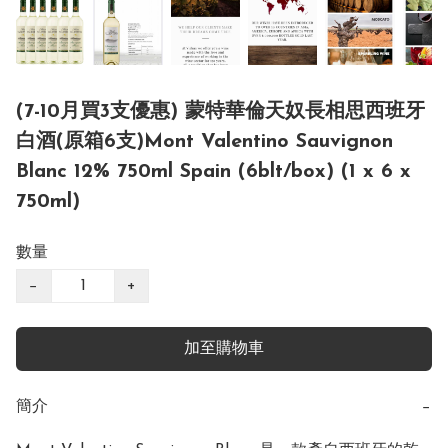
(7-10月買3支優惠) 蒙特華倫天奴長相思西班牙
白酒(原箱6支)Mont Valentino Sauvignon
Blanc 12% 750ml Spain (6blt/box) (1 x 6 x
750ml)
數量
−
+
加至購物車
簡介
−