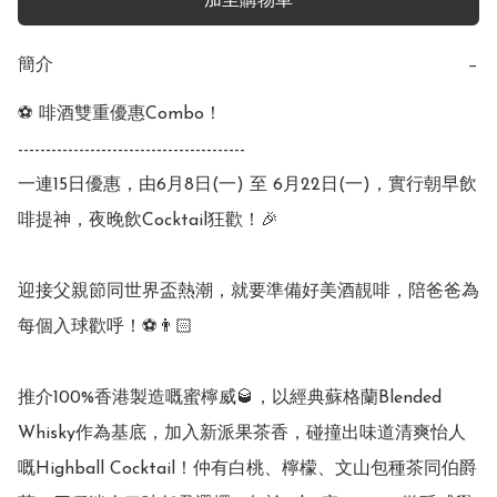
加至購物車
簡介
−
⚽ 啡酒雙重優惠Combo！

-----------------------------------------

一連15日優惠，由6月8日(一) 至 6月22日(一)，實行朝早飲
啡提神，夜晚飲Cocktail狂歡！🎉

迎接父親節同世界盃熱潮，就要準備好美酒靚啡，陪爸爸為
每個入球歡呼！⚽👨🏻

推介100%香港製造嘅蜜檸威🥃，以經典蘇格蘭Blended 
Whisky作為基底，加入新派果茶香，碰撞出味道清爽怡人
嘅Highball Cocktail！仲有⽩桃、檸檬、⽂⼭包種茶同伯爵