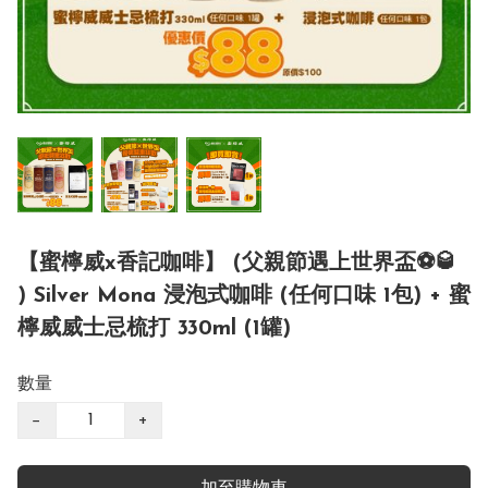
【蜜檸威x香記咖啡】 (父親節遇上世界盃⚽🥃
) Silver Mona 浸泡式咖啡 (任何口味 1包) + 蜜
檸威威士忌梳打 330ml (1罐)
數量
−
+